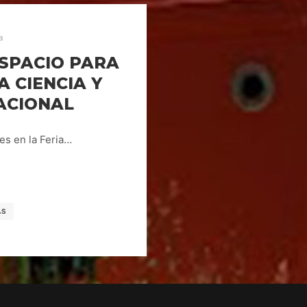
a
ESPACIO PARA
A CIENCIA Y
ACIONAL
es en la Feria…
AS